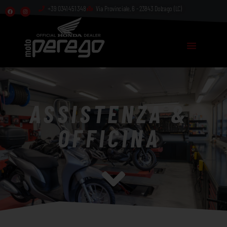
+39 0341 451 348
Via Provinciale, 6 - 23843 Dolzago (LC)​
ASSISTENZA &
OFFICINA