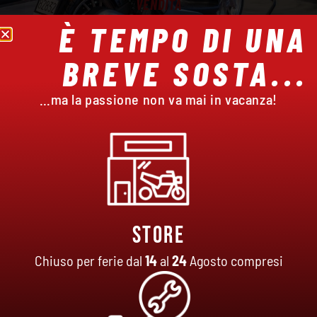
VENDITA
PER ASSICURARTI ASSISTENZA IMPECCABILE,
È TEMPO DI UNA
TEMPESTIVA, PRECISA E QUALIFICATA, SEMPRE!
BREVE SOSTA...
…ma la passione non va mai in vacanza!
Store
Chiuso per ferie dal
14
al
24
Agosto compresi