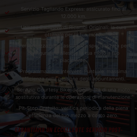
Servizio Tagliando Express: assicurato fino ai
12.000 km.
Utilizzo Esclusivo di Ricambi Originali: la cura
ottimale per la tua moto.
Personalizzazione: assistenza specializzata per
configurare e allestire la tua moto a tuo
piacimento.
Programmazione Interventi Puntuale: massima
efficienza nella gestione degli appuntamenti.
Servizio Courtesy Bike: disponibilità di una moto
sostitutiva durante le operazioni di manutenzione.
Pit-Stop Gratuito: verifica periodica della piena
efficienza del tuo mezzo a costo zero.
GARANTIAMO UN ECCELLENTE SERVIZIO POST-