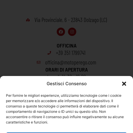
Via Provinciale, 6 - 23843 Dolzago (LC)​
OFFICINA
+39 351 1799741
officina@motoperego.com
ORARI DI APERTURA
Lunedì: 14:30 - 19:00
Gestisci Consenso
Martedì - Venerdì: 8:30 - 12:00 | 14:30 - 19:00
Sabato: 8:30 - 12:00
Per fornire le migliori esperienze, utilizziamo tecnologie come i cookie
per memorizzare e/o accedere alle informazioni del dispositivo. Il
consenso a queste tecnologie ci permetterà di elaborare dati come il
CONCESSIONARIA
comportamento di navigazione o ID unici su questo sito. Non
+39 0341 451 348
acconsentire o ritirare il consenso può influire negativamente su alcune
caratteristiche e funzioni.
commerciale@motoperego.com