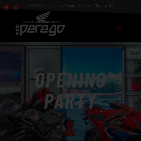
+39 0341 451 348
Via Provinciale, 6 - 23843 Dolzago (LC)​
OPENING
PARTY
&