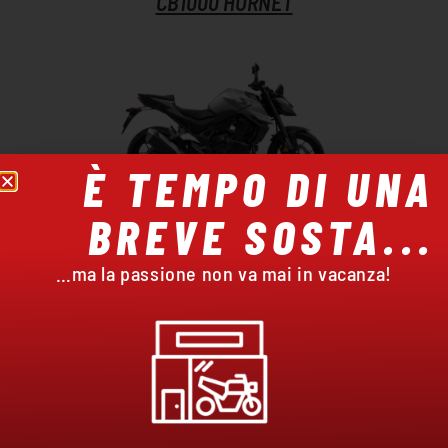
CB1000 HORNET
È TEMPO DI UNA
BREVE SOSTA...
CB750 HORNET
…ma la passione non va mai in vacanza!