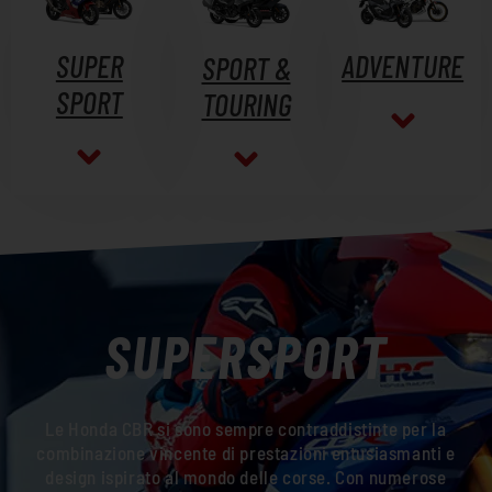
SUPER
ADVENTURE
SPORT &
SPORT
TOURING
SUPERSPORT
Le Honda CBR si sono sempre contraddistinte per la
combinazione vincente di prestazioni entusiasmanti e
design ispirato al mondo delle corse.
Con numerose