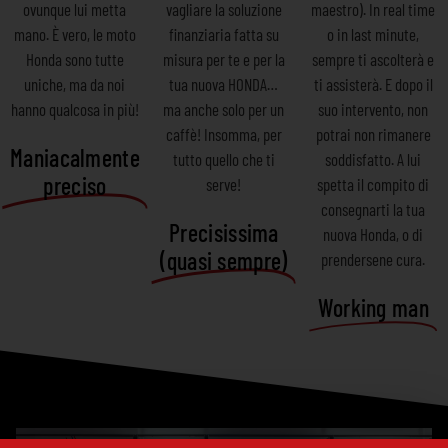
ovunque lui metta
vagliare la soluzione
maestro). In real time
mano. È vero, le moto
finanziaria fatta su
o in last minute,
Honda sono tutte
misura per te e per la
sempre ti ascolterà e
uniche, ma da noi
tua nuova HONDA…
ti assisterà. E dopo il
hanno qualcosa in più!
ma anche solo per un
suo intervento, non
caffè! Insomma, per
potrai non rimanere
Maniacalmente
tutto quello che ti
soddisfatto. A lui
preciso
serve!
spetta il compito di
consegnarti la tua
Precisissima
nuova Honda, o di
(quasi sempre)
prendersene cura.
Working man