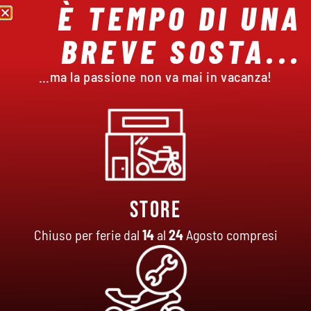
È TEMPO DI UNA
BREVE SOSTA...
MOTO USATE
…ma la passione non va mai in vacanza!
Il nostro team ti consiglierà la moto migliore in
base alle tue esigenze.
VAI ALLA VETRINA
Store
Chiuso per ferie dal
14
al
24
Agosto compresi