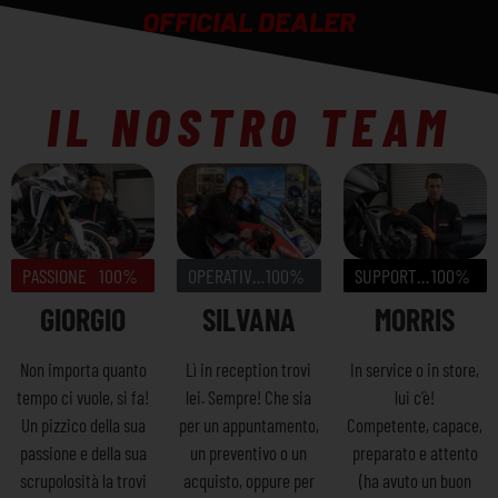
OFFICIAL DEALER
IL NOSTRO TEAM
PASSIONE
100%
OPERATIVITÀ
100%
SUPPORTER
100%
GIORGIO
SILVANA
MORRIS
Non importa quanto
Lì in reception trovi
In service o in store,
tempo ci vuole, si fa!
lei. Sempre! Che sia
lui c’è!
Un pizzico della sua
per un appuntamento,
Competente, capace,
passione e della sua
un preventivo o un
preparato e attento
scrupolosità la trovi
acquisto, oppure per
(ha avuto un buon