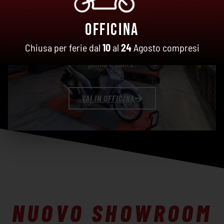
OFFICINA & ASSISTENZA
Officina
Chiusa per ferie dal
10
al
24
Agosto compresi
Officina certificata Honda per un’assistenza di
prima qualità.
VAI IN OFFICINA
NUOVO SHOWROOM