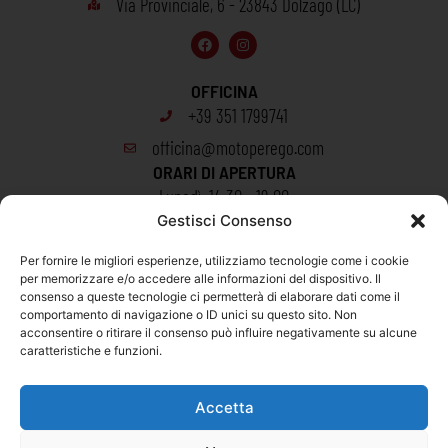
Via Provinciale, 6 - 23843 Dolzago (LC)​
OFFICINA
+39 351 1799741
officina@motoperego.com
ORARI DI APERTURA
Lunedì: 14:30 - 19:00
Gestisci Consenso
Martedì - Venerdì: 8:30 - 12:00 | 14:30 - 19:00
Sabato: 8:30 - 12:00
Per fornire le migliori esperienze, utilizziamo tecnologie come i cookie
per memorizzare e/o accedere alle informazioni del dispositivo. Il
consenso a queste tecnologie ci permetterà di elaborare dati come il
CONCESSIONARIA
comportamento di navigazione o ID unici su questo sito. Non
+39 0341 451 348
acconsentire o ritirare il consenso può influire negativamente su alcune
caratteristiche e funzioni.
commerciale@motoperego.com
ORARI DI APERTURA
Accetta
Lunedì: 15:00 - 19:00
Martedì - Venerdì: 9:00 - 12:30 | 15:00 - 19:00